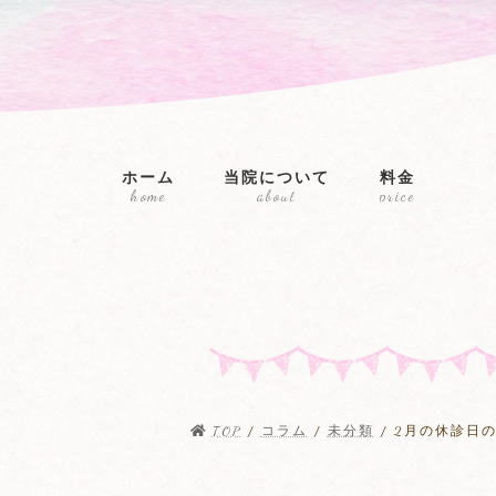
コ
ナ
ン
ビ
テ
ゲ
ン
ー
ツ
シ
へ
ョ
ス
ン
ホーム
当院について
料金
キ
に
home
about
price
ッ
移
プ
動
TOP
コラム
未分類
2月の休診日