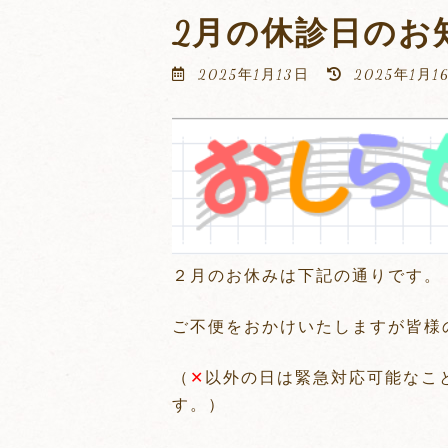
2月の休診日のお
最
2025年1月13日
2025年1月1
終
更
新
日
時
:
２月のお休みは下記の通りです。
ご不便をおかけいたしますが皆様
（
✕
以外の日は緊急対応可能なこ
す。）