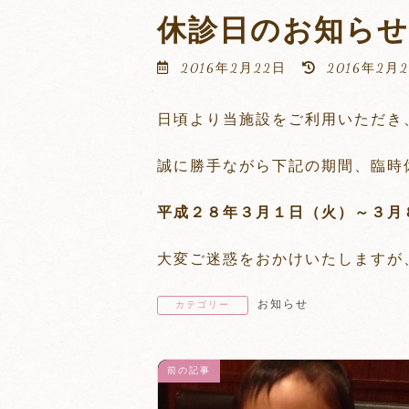
休診日のお知らせ
最
2016年2月22日
2016年2月
終
更
日頃より当施設をご利用いただき
新
日
時
誠に勝手ながら下記の期間、臨時
:
平成２８年３月１日（火）～３月
大変ご迷惑をおかけいたしますが
お知らせ
カテゴリー
前の記事