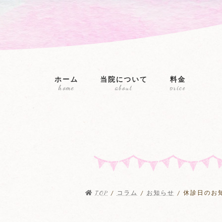
コ
ナ
ン
ビ
テ
ゲ
ン
ー
ツ
シ
へ
ョ
ス
ン
ホーム
当院について
料金
キ
に
home
about
price
ッ
移
プ
動
TOP
コラム
お知らせ
休診日のお