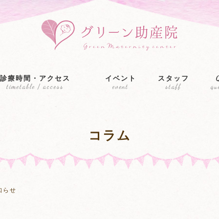
診療時間・アクセス
イベント
スタッフ
timetable / access
event
staff
qu
コラム
知らせ