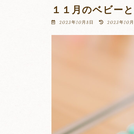
１１月のベビー
最
2023年10月8日
2023年10
終
更
新
日
時
: