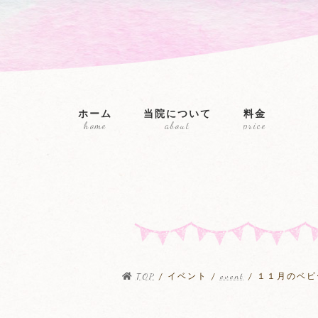
コ
ナ
ン
ビ
テ
ゲ
ン
ー
ツ
シ
へ
ョ
ス
ン
ホーム
当院について
料金
キ
に
home
about
price
ッ
移
プ
動
TOP
イベント
event
１１月のベビ