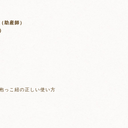
ー（助産師）
木）
抱っこ紐の正しい使い方