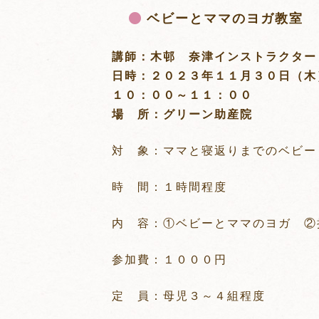
ベ
ビ
ベビーとママのヨガ教室
ー
と
講師：木邨 奈津インストラクタ
マ
日時：２０２３年１１
月３０日（
マ
１０：００～１１：００
の
場 所：グリーン助産院
ヨ
ガ
対 象：ママと寝返りまでのベビー
教
室
時 間：１時間程度
内 容：①ベビーとママのヨガ ②
参加費：１０００円
定 員：母児３～４組程度