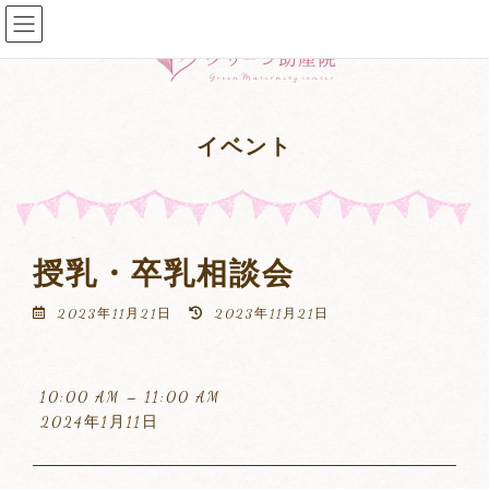
コ
ナ
ン
ビ
テ
ゲ
ン
ー
ツ
シ
へ
ョ
イベント
ス
ン
キ
に
ッ
移
プ
動
授乳・卒乳相談会
最
2023年11月21日
2023年11月21日
終
更
新
授
日
10:00 AM
–
11:00 AM
乳・
時
2024年1月11日
:
卒
乳
相