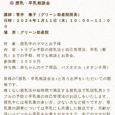
授乳・卒乳相談会
談
会
講師：菅井 徹子（グリーン助産院院長）
日時：２０２４年１月１１日（木）１０：００～１１：０
０
場 所：グリーン助産院
対 象：授乳中のママとお子様
内 容：トラブル予防の授乳法と自己管理法、卒乳（断
乳）までの手順、何でも相談とお茶会。
参加費：１０００円
持ち物：赤ちゃんのケア用品、バスタオル（オネンネ用）
皆様の｢授乳・卒乳相談会を｣と言うお声をいただいての開
催です。
痛くない授乳法や短時間で満足する授乳法で乳頭乳房トラ
ブルの予防と卒乳後の自己管理法のお話しをいたします。
授乳中には母乳量の多い方、少ない方など様々ですが、母
乳量の調整については卒乳にも共通した観点です。月齢が
浅いベビーから卒乳をお考えのママまで、全てのママが対