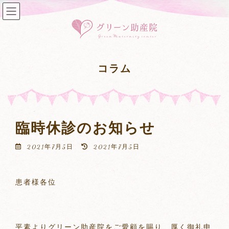
コ
ナ
ン
ビ
テ
ゲ
ン
ー
ツ
シ
へ
ョ
コラム
ス
ン
キ
に
ッ
移
プ
動
臨時休診のお知らせ
最
2021年7月5日
2021年7月5日
終
更
新
患者様各位
日
時
:
平素よりグリーン助産院をご愛顧を賜り、厚く御礼申