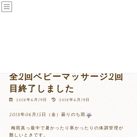
コ
ナ
ン
ビ
テ
ゲ
ン
ー
ツ
シ
へ
ョ
コラム
ス
ン
キ
に
ッ
移
プ
動
全2回ベビーマッサージ2回
目終了しました
最
2018年6月19日
2018年6月19日
終
更
2018年06月15日（金）曇りのち雨
新
日
時
梅雨真っ最中で暑かったり寒かったりの体調管理が
:
難しいときです。