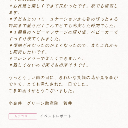
＃お友達と楽しくできて良かったです。家でも復習し
ます。
＃子どもとのコミニュケーションから私のほっとする
時間まで盛りだくさんでとても充実した時間でした。
＃１回目のベビーマッサージの帰り道、ベビーカーで
ぐっすり寝てくれました。
＃便秘ぎみだったのがよくなったので、またこれから
も期待したいです。
＃フレンドリーで楽しくできました。
＃難しくないので家でも出来そうです。
うっとうしい雨の日に、きれいな笑顔の花が見る事が
できて、とても満たされた一日でした。
ご参加ありがとうございました。
小金井 グリーン助産院 菅井
イベントレポート
カテゴリー