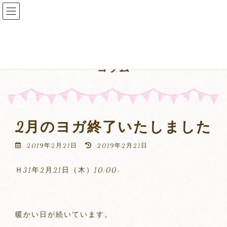
コ
ナ
ン
ビ
テ
ゲ
ン
ー
ツ
シ
へ
ョ
コラム
ス
ン
キ
に
ッ
移
プ
動
2月のヨガ終了いたしました
最
2019年2月21日
2019年2月21日
終
更
Ｈ31年2月21日（木）10:00~
新
日
時
:
暖かい日が続いています。